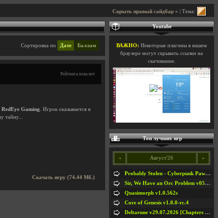
Скрыть правый сайдбар »
| Тема:
Youtube
Сортировка по
Дате
Баллам
ВАЖНО:
Некоторые плагины в вашем
браузере могут скрывать ссылки на
скачивание.
Рейтинга пока нет
и
RedEye Gaming
. Игрок оказывается в
у тайну...
Топ лучших игр
«
Август'26
»
Probably Stolen - Cyberpunk Pawnshop Simulator v048c [Playtest]
Скачать игру (74.44 Мб.)
Sir, We Have an Orc Problem v05.08.2026
Quasimorph v1.0.562s
Core of Genesis v1.0.0-rc.4
Deltarune v29.07.2026 [Chapters 1-5] / + RUS [Chapters 1-5]