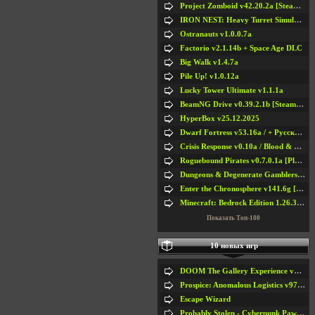
Project Zomboid v42.20.2a [Steam Early Access]
IRON NEST: Heavy Turret Simulator v1.0a
Ostranauts v1.0.0.7a
Factorio v2.1.14b + Space Age DLC
Big Walk v1.4.7a
Pile Up! v1.0.12a
Lucky Tower Ultimate v1.1.1a
BeamNG Drive v0.39.2.1b [Steam Early Access]
HyperBox v25.12.2025
Dwarf Fortress v53.16a / + Русская Версия v50.12a
Crisis Response v0.10a / Blood & Bullet
Roguebound Pirates v0.7.0.1a [Playtest]
Dungeons & Degenerate Gamblers v2.0.2a
Enter the Chronosphere v141.6g [Steam Early Access]
Minecraft: Bedrock Edition 1.26.33.1a / + TLauncher v2.89
Показать Топ-100
10 новых игр
DOOM The Gallery Experience v1.4.2
Prospice: Anomalous Logistics v97 [Playtest]
Escape Wizard
Probably Stolen - Cyberpunk Pawnshop Simulator v048c [Playtest]