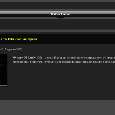
RedEye Gaming
ately Hills - полная версия
-31 |
Хорроры (1885)
Mystery Of Lately Hills
- мрачный хоррор средней продолжительности от студи
заброшенном госпитале, который на протяжении множества лет хранит в себе одн