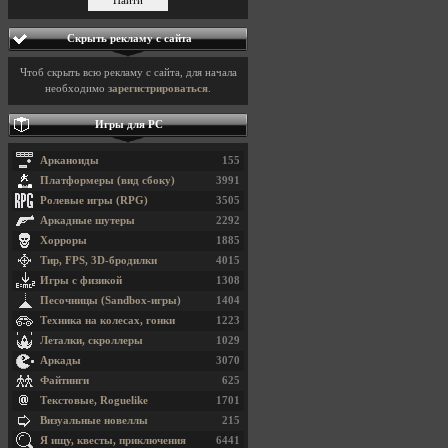
Скрыть рекламу с сайта
Чтоб скрыть всю рекламу с сайта, для начала
необходимо
зарегистрироваться
.
Игры для PC
Арканоиды
155
Платформеры (вид сбоку)
3991
Ролевые игры (RPG)
3505
Аркадные шутеры
2292
Хорроры
1885
Тир, FPS, 3D-бродилки
4015
Игры с физикой
1308
Песочницы (Sandbox-игры)
1404
Техника на колесах, гонки
1223
Леталки, скроллеры
1029
Аркады
3070
Файтинги
625
Текстовые, Roguelike
1701
Визуальные новеллы
215
Я ищу, квесты, приключения
6441