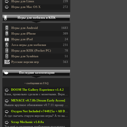
Игры для Linux
239
Игры для Mac OS X
272
Игры для мобилок и КПК
Игры для Android
1683
Игры для iPhone
309
Игры для iPad
24
Java-игры для мобилки
231
Игры для КПК (Pocket PC)
78
Игры для Symbian
51
Русские версии игр
563
Последние комментарии
+ сообщения из FAQ
DOOM The Gallery Experience v1.4.2
Блин, прикольно сделали с монетками. Вернулся в св
MENACE v0.7.8b [Steam Early Access]
Вышло крупное обновление v0.7.11 прошу обновить
Oxygen Not Included v744825a + All DLC
А где скачать старую версию игры? А то на новой но
Scrap Mechanic v1.0.0a
Тут ещё и системные требования подскочили. Если не