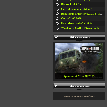
Big Walk v1.4.7a
Core of Genesis v1.0.0-rc.4
Roguebound Pirates v0.7.0.1a [Playtest]
Osta v01.08.2026
How Many Dudes? v1.0.5a
Wonderia v0.5.10b [Steam Early Access]
SGi рекомендует
Spintires v1.7.1 + All DLCs
Мы в социалках
Скрыть правый сайдбар »