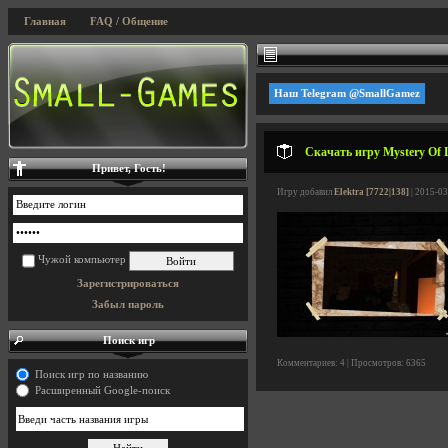
Главная
FAQ / Общение
Наш Telegram @SmallGamez
Скачать игру Mystery Of L
Привет, Гость!
Игру добавил
Elektra [7722|138]
| 2015-03
Чужой компьютер
Зарегистрироваться
Забыл пароль
Поиск игр
Комментариев: 4 | Просмотров: 6365
Поиск игр по названию
Расширенный Google-поиск