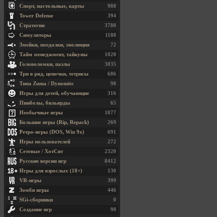
Спорт, настольные, карты
988
Tower Defense
394
Стратегии
3780
Симуляторы
1188
Змейки, поедалки, эволюция
72
Тайм менеджмент, тайкуны
1020
Головоломки, пазлы
3035
Три в ряд, цепочки, тетрисы
686
Типа Zuma / Dynomite
98
Игры для детей, обучающие
316
Пинболы, бильярды
65
Необычные игры
1077
Большие игры (Rip, Repack)
269
Ретро-игры (DOS, Win 9x)
691
Игры пользователей
272
Сетевые / ХотСит
2320
Русские версии игр
8412
Игры для взрослых (18+)
130
VR-игры
399
Зомби игры
446
SGi-сборники
0
Создание игр
98